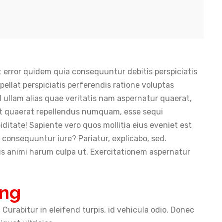
t error quidem quia consequuntur debitis perspiciatis
epellat perspiciatis perferendis ratione voluptas
l ullam alias quae veritatis nam aspernatur quaerat,
it quaerat repellendus numquam, esse sequi
piditate! Sapiente vero quos mollitia eius eveniet est
consequuntur iure? Pariatur, explicabo, sed.
bus animi harum culpa ut. Exercitationem aspernatur
ing
. Curabitur in eleifend turpis, id vehicula odio. Donec