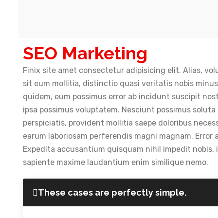
SEO Marketing
Finix site amet consectetur adipisicing elit. Alias,
sit eum mollitia, distinctio quasi veritatis nobis minu
quidem, eum possimus error ab incidunt suscipit nostr
ipsa possimus voluptatem. Nesciunt possimus soluta
perspiciatis, provident mollitia saepe doloribus necess
earum laboriosam perferendis magni magnam. Error aut
Expedita accusantium quisquam nihil impedit nobis, i
sapiente maxime laudantium enim similique nemo.
These cases are perfectly simple.