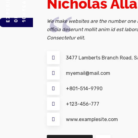
E
Y
E
A
R
S
O
E
P
E
R
I
E
N
C
Nicholas All
10+
F
X
We make websites are the number one r
officia deserunt mollit anim id est labor
Consectetur elit.
3477 Lamberts Branch Road, Sa
myemail@mail.com
+801-514-9790
+123-456-777
www.examplesite.com