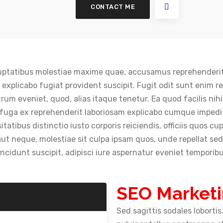
CONTACT ME
 voluptatibus molestiae maxime quae, accusamus reprehenderi
s explicabo fugiat provident suscipit. Fugit odit sunt enim r
um eveniet, quod, alias itaque tenetur. Ea quod facilis nihi
 fuga ex reprehenderit laboriosam explicabo cumque imped
itatibus distinctio iusto corporis reiciendis, officiis quos cu
 neque, molestiae sit culpa ipsam quos, unde repellat sed 
ncidunt suscipit, adipisci iure aspernatur eveniet tempori
SEO Market
Sed sagittis sodales lobortis