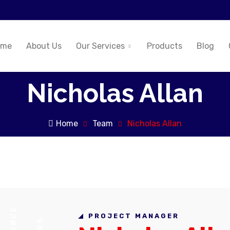
ome
About Us
Our Services
Products
Blog
Nicholas Allan
Home
Team
Nicholas Allan
PROJECT MANAGER