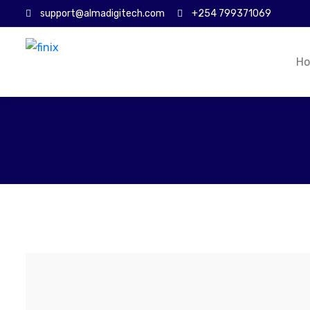
support@almadigitech.com
+254 799371069
H